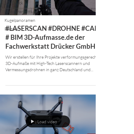
3D-Druck
Mengenermittlung
Kugelpanoramen
#LASERSCAN #DROHNE #CAD
Partner
# BIM 3D-Aufmasse.de der
Fachwerkstatt Drücker GmbH
Wir erstellen für Ihre Projekte verformungsgerechte
3D-Aufmaße mit High-Tech Laserscannern und
Vermessungsdrohnen in ganz Deutschland und...
Load video