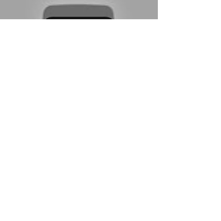
Load video
3D Vermessung einer
Schlossanlage mit
anschließender Modellierung
Diese Schlossanlage wurde durch Farblaserscans mit
dem Faro S70 erfasst, stationiert und danach durch
unsere Bauzeichnerin modelliert und...