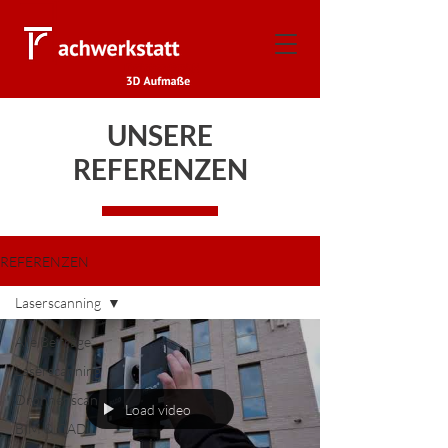
UNSERE
REFERENZEN
REFERENZEN
Laserscanning
Alle Beiträge
Laserscanning
Drohnenscan
Load video
BIM & CAD