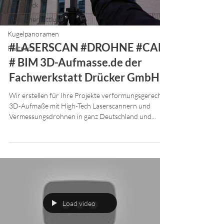
3D-Druck
Mengenermittlung
Kugelpanoramen
#LASERSCAN #DROHNE #CAD
Partner
# BIM 3D-Aufmasse.de der
Fachwerkstatt Drücker GmbH
Wir erstellen für Ihre Projekte verformungsgerechte
3D-Aufmaße mit High-Tech Laserscannern und
Vermessungsdrohnen in ganz Deutschland und...
Load video