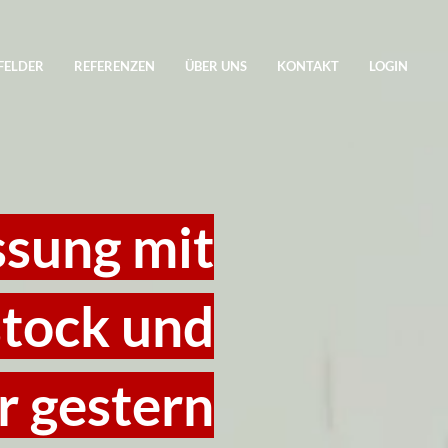
ELDER
REFERENZEN
ÜBER UNS
KONTAKT
LOGIN
sung mit
stock und
r gestern