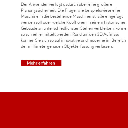
Der Anwender verfügt dadurch über eine größere
Planungssicherheit. Die Frage, wie beispielswiese eine
Maschine in die bestehende Maschinenstraße eingefügt
werden soll oder welche Kopfhöhen in einem historischen
Gebäude an unterschiedlichsten Stellen verbleiben, könne
so schnell ermittelt werden. Rund um den 3D Aufmass
können Sie sich so auf innovative und moderne im Bereich
der millimetergenauen Objekterfassung verlassen.
Mehr erfahren