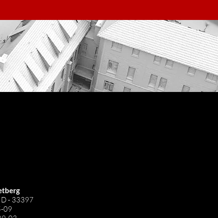
etberg
| D - 33397
5-09