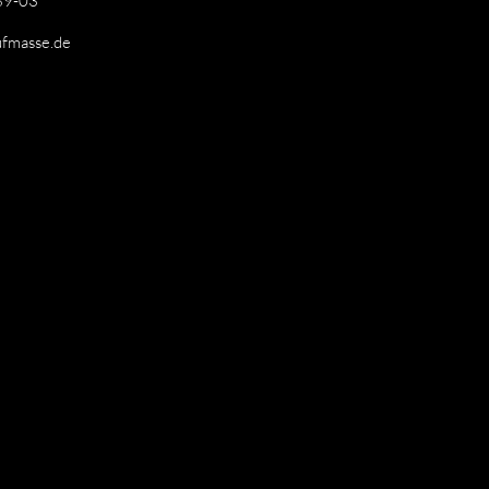
89-03
ufmasse.de